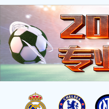
星
连接你的赛事视野，打造