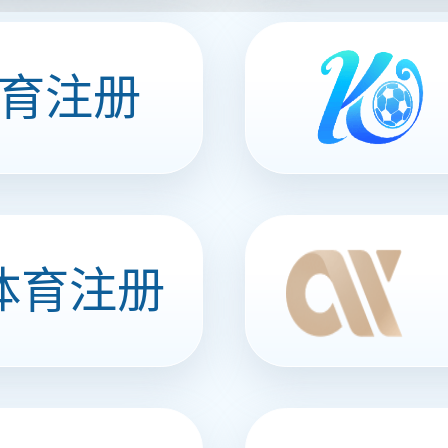
球与高尔夫的多元化探索
统篮球鞋，扩展到高尔夫领域，这反映了“乱穿鞋时代”后品牌
鞋服系列，强调舒适性与性能的平衡。例如，篮球鞋将融入李宁
量化和抓地力，满足不同运动场景需求。这种跨界尝试有望吸引
动装备市场的地位。
新篇章：市场反响与未来愿景
李宁与库里的合作已引发行业热议。业内人士指出，这一长期协
在全球化竞争中，精准绑定顶级运动员是突破瓶颈的有效手段。
，同时通过限量发售和社区活动强化粉丝粘性。对于消费者而言
标志着一个新时代的开始。从“乱穿鞋时代”的混沌到如今的品
夫等产品线的陆续推出，我们有理由相信，这次联名将推动李宁