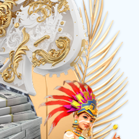
系，标志着篮球鞋市场一个所
不仅重塑了品牌格局，也为全球
为品牌注入了更多创意与影响