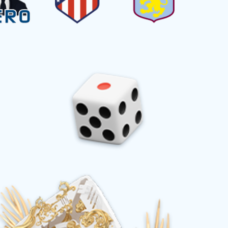
推出篮球、高尔夫等产品