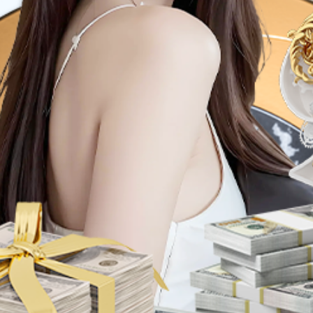
文
天，李宁与NBA球星斯蒂芬·库里正式宣布达成长期合作伙伴关
方将携手推出涵盖篮球、高尔夫等多品类产品线，这一跨界联名
此次合作被视为李宁国际化战略的关键一步，同时库里的加入也