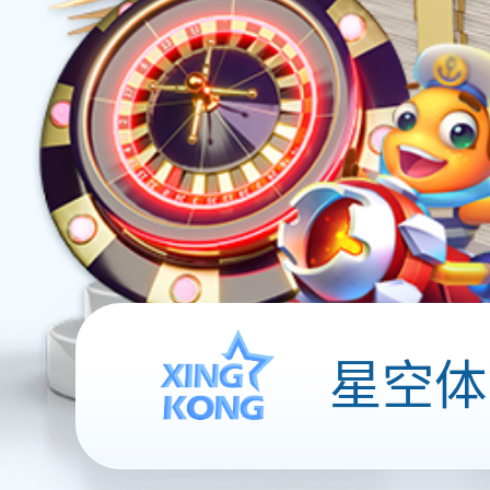
从“乱穿鞋时代
过去几年，篮球鞋市场曾经历
打破了这种混乱，通过长期
新和设计上的突破所吸引。
示，希望借此机会将个人风