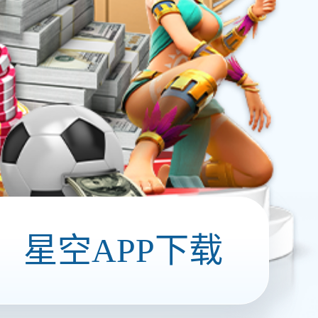
成稳定认知。李宁与库里的合作
力，而库里则被李宁在科技创
占据一席之地。库里本人表