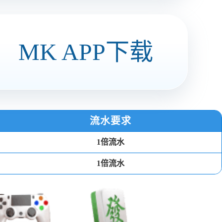
推荐平台
爱游戏(ayx)体育官方网站
星空官网
华体会体育官方网站
乐鱼官方网站
乐动注册官网
乐动网页版