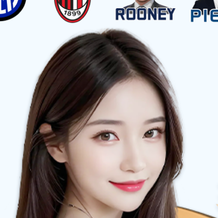
星空平台公司简介
合体育赛事直播与数据服务平台，专注于为体育迷打造高品
等核心功能，为用户提供一站式的星空平台服务。
构稳定高效，全面适配 APP、PC 和移动网页端。在东南
获得便捷、可靠的服务体验。
 万+
注册用户，服务网络覆盖十余国家与地区，日均访问量