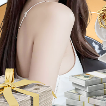
上、安全高效
”的理念，持续优化产品架构与内容体验，致力