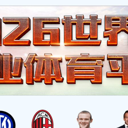
空平台
· 体育观看更
球迷专属的数字主场。
星空平台网页版
提供多终端支持
赛事推荐，让你随时随地畅享体育内容。
网页端入口
下载APP