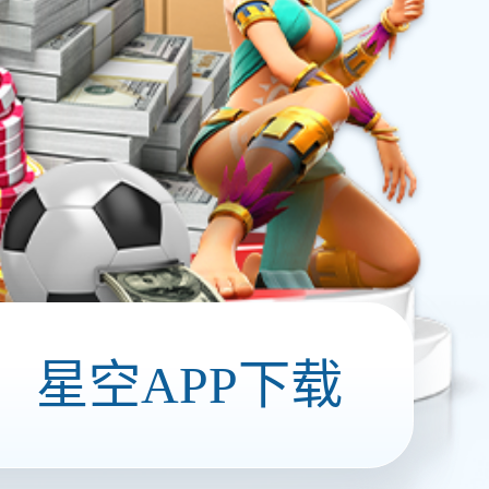
具
安全登录器
Mac 与
采用轻量化架构与加密访问机
，帮助用户稳
制，适配多种设备系统，有效
轻松绕过访
防劫持、防屏蔽，保障平台访
同步与内容
问安全性和数据一致性。
。