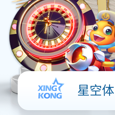
星空平台全站App
我们推出的原生应用覆盖体育、电竞等热门内容，
支持赛事查看、数据浏览与多端同步，结合高清直
播与智能提醒，为用户带来高效、流畅的体验。