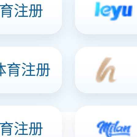
加
坡
巴
西
星空平台网络化安全体系
星空平台平台架构，实现用户与数据全链路防护，构建系统级安