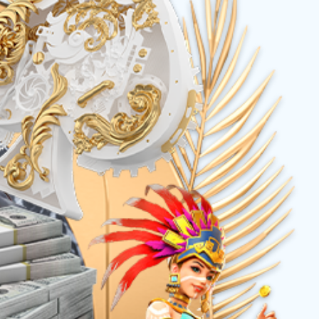
于成为全球领先的星空平台平台。