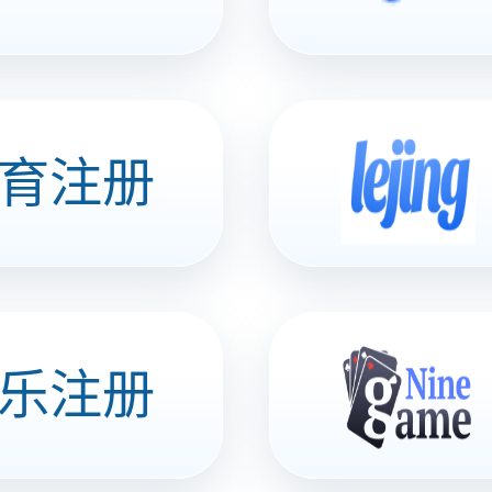
身份验证
网络防
登录、行为识
WAF规则、
、设备绑定
别、服务稳
安全核心
数据加密
行为审
密、权限分级、
关键操作日志
存储隔离
踪、风险溯