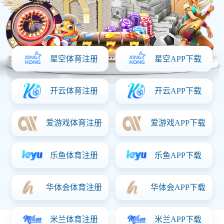
4-3神奇晋级，0-4惨败出局！NBA最大
的伪强队，四巨头要解体了
2026-06-05 03:00
阅读 67 次