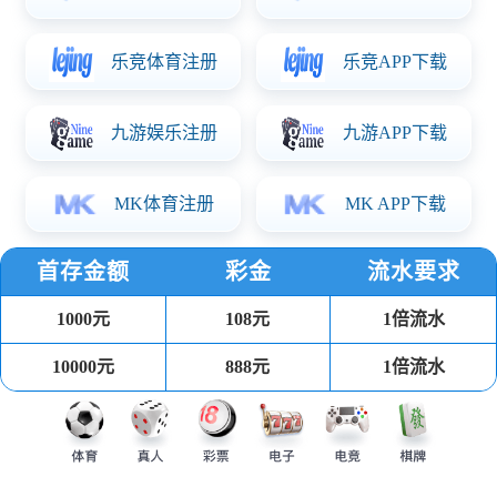
首页
体育头条
正文
本赛季NBA季后赛首轮，一场4-3的惊天逆转与一场0-4的惨
淡出局，让一支球队的命运被鲜明切割。这支被球迷寄予厚
望的队伍，曾在常规赛稳居前列，被视为争冠热门，却在关
键时刻暴露了致命软肋。他们用一场惊心动魄的抢七晋级，
换来的却是随即被对手4-0横扫的耻辱结局。这支球队正是近
年来屡屡在季后赛折戟的伪强队，如今四巨头的豪华阵容，
似乎走到了解体的边缘。