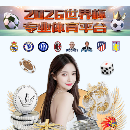
注册入口
星空平台
· 体育观看更便捷
连接你的赛事视野，打造球迷专属的数字主场。
星空平台
网页版
提供多终端支持、高清视频、 实时比分与赛事推
荐，让你随时随地畅享体育内容。
网页端入口
下载APP